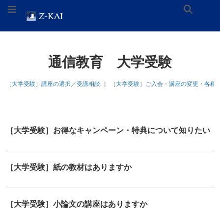
ナ
メ
お
メニューを切り替え
検
ビ
イ
問
ゲ
ン
い
ー
コ
合
ホーム
トピック
Z会オフィシャルサイトへ
索
シ
ン
わ
ョ
テ
せ
通信教育 大学受験
ン
ン
ロ
へ
ツ
ゴ。
ス
へ
ホ
［大学受験］講座の選択／受講相談
［大学受験］ご入会・講座の変更・各種
キ
ス
ー
ッ
キ
ム
プ
ッ
ペ
プ
ー
［大学受験］お得なキャンペーン・特典について知りたい
ジ
に
リ
ン
［大学受験］紙の教材はありますか
ク
し
ま
す。
［大学受験］小論文の講座はありますか