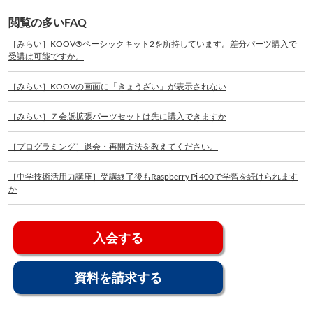
閲覧の多いFAQ
［みらい］KOOV®ベーシックキット2を所持しています。差分パーツ購入で
受講は可能ですか。
［みらい］KOOVの画面に「きょうざい」が表示されない
［みらい］Ｚ会版拡張パーツセットは先に購入できますか
［プログラミング］退会・再開方法を教えてください。
［中学技術活用力講座］受講終了後もRaspberry Pi 400で学習を続けられます
か
入会する
資料を請求する