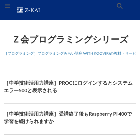
ナ
メ
お
メニューを切り替え
検
ビ
イ
問
ゲ
ン
い
ー
コ
合
ホーム
トピック
Z会オフィシャルサイトへ
索
シ
ン
わ
ョ
テ
せ
Ｚ会プログラミングシリーズ
ン
ン
ロ
へ
ツ
ゴ。
ス
へ
ホ
［プログラミング］プログラミングみらい講座 WITH KOOV(R)の教材・サービス
キ
ス
ー
ッ
キ
ム
プ
ッ
ペ
プ
ー
［中学技術活用力講座］PROCにログインするとシステム
ジ
に
エラー500と表示される
リ
ン
ク
し
［中学技術活用力講座］受講終了後もRaspberry Pi 400で
ま
学習を続けられますか
す。