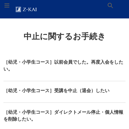
ナ
メ
お
メニューを切り替え
検
ビ
イ
問
ゲ
ン
い
ー
コ
合
ホーム
トピック
Z会オフィシャルサイトへ
索
シ
ン
わ
ョ
テ
せ
中止に関するお手続き
ン
ン
ロ
へ
ツ
ゴ。
ス
へ
ホ
キ
ス
ー
ッ
キ
ム
［幼児・小学生コース］以前会員でした。再度入会をした
プ
ッ
ペ
い。
プ
ー
ジ
に
リ
［幼児・小学生コース］受講を中止（退会）したい
ン
ク
し
ま
［幼児・小学生コース］ダイレクトメール停止・個人情報
す。
を削除したい。